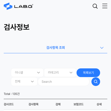
검사정보
검사항목 조회
목록보기
Total : 135건
검사코드
검사항목
검체
보험코드
상세