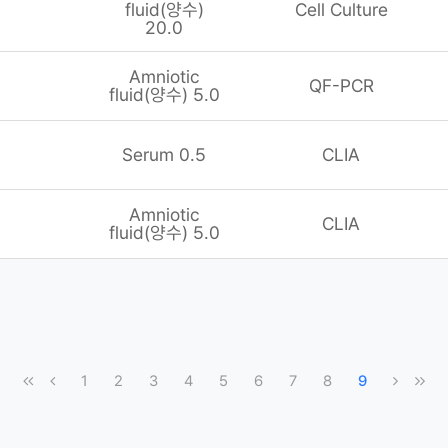
fluid(양수)
Cell Culture
20.0
Amniotic
QF-PCR
fluid(양수) 5.0
Serum 0.5
CLIA
Amniotic
CLIA
fluid(양수) 5.0
1
2
3
4
5
6
7
8
9