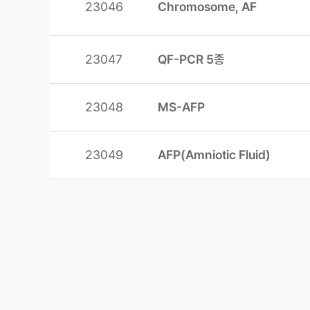
23046
Chromosome, AF
23047
QF-PCR 5종
23048
MS-AFP
23049
AFP(Amniotic Fluid)