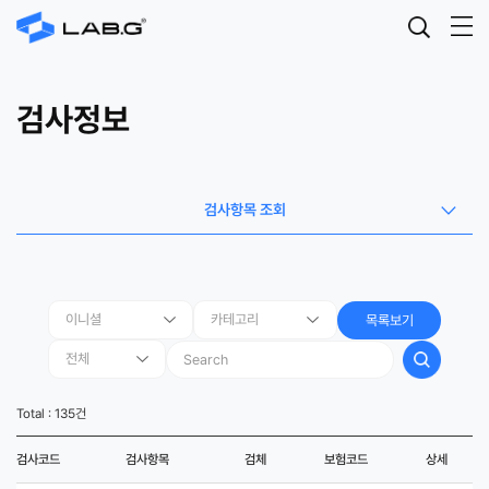
검사정보
검사항목 조회
목록보기
Total : 135건
검사코드
검사항목
검체
보험코드
상세