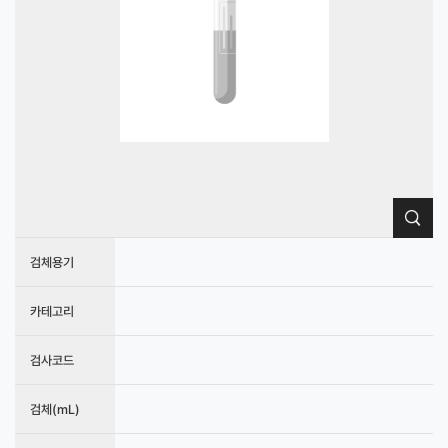
검체용기
카테고리
검사코드
검체(mL)