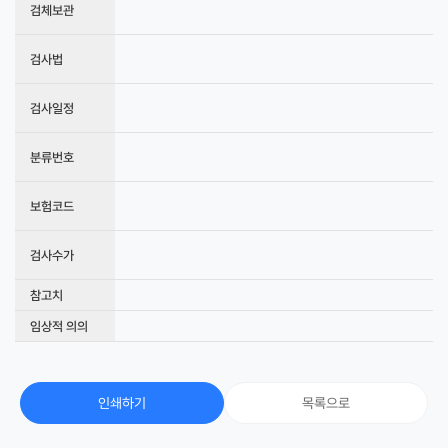
검체보관
검사법
검사일정
분류번호
보험코드
검사수가
참고치
임상적 의의
인쇄하기
목록으로