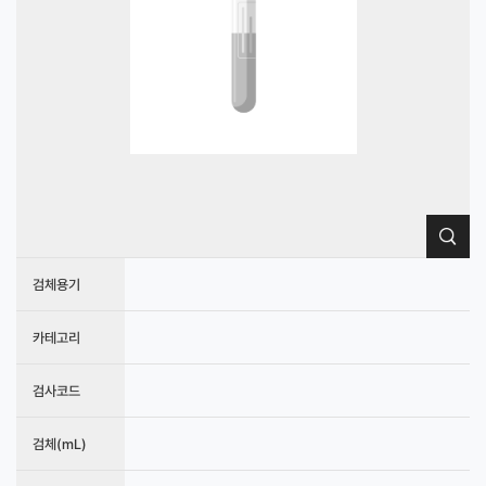
검체용기
카테고리
검사코드
검체(mL)