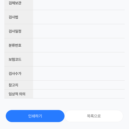
검체보관
검사법
검사일정
분류번호
보험코드
검사수가
참고치
임상적 의의
인쇄하기
목록으로