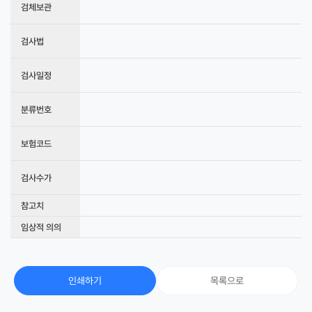
검체보관
검사법
검사일정
분류번호
보험코드
검사수가
참고치
임상적 의의
인쇄하기
목록으로