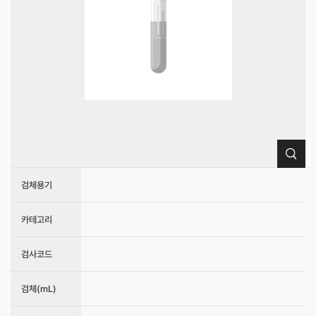
검체용기
카테고리
검사코드
검체(mL)