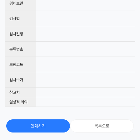
검체보관
검사법
검사일정
분류번호
보험코드
검사수가
참고치
임상적 의의
인쇄하기
목록으로