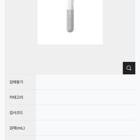
검체용기
카테고리
검사코드
검체(mL)