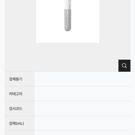
검체용기
카테고리
검사코드
검체(mL)