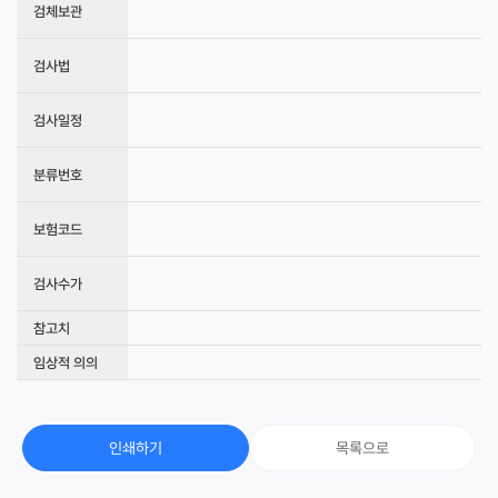
검체보관
검사법
검사일정
분류번호
보험코드
검사수가
참고치
임상적 의의
인쇄하기
목록으로