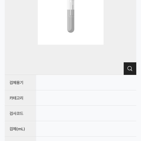
검체용기
카테고리
검사코드
검체(mL)