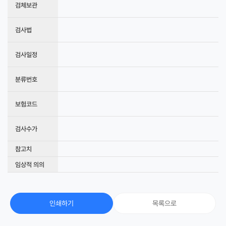
검체보관
검사법
검사일정
분류번호
보험코드
검사수가
참고치
임상적 의의
인쇄하기
목록으로